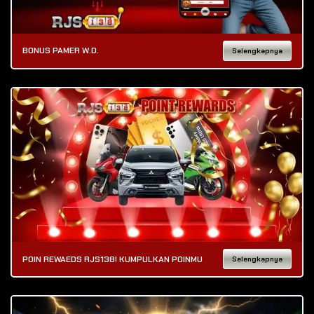
BONUS PAMER W.D.
Selengkapnya
POIN REWAEDS RJS138! KUMPULKAN POINMU
Selengkapnya