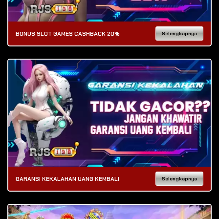
BONUS SLOT GAMES CASHBACK 20%
Selengkapnya
GARANSI KEKALAHAN UANG KEMBALI
Selengkapnya