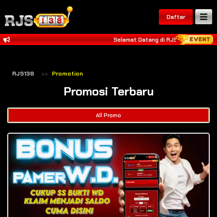
Daftar
Selamat Datang di RJS138 dan Salam Gac
RJS138
Promotion
Promosi Terbaru
All Promo