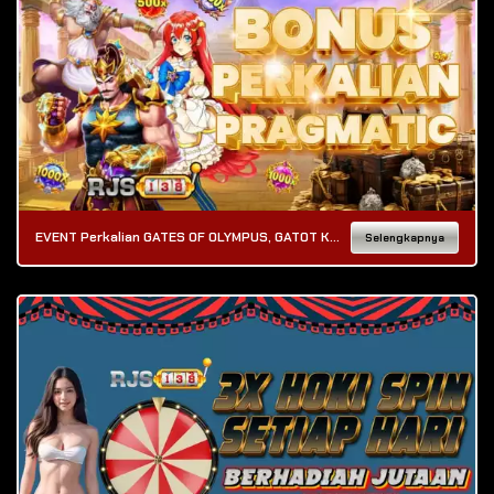
EVENT Perkalian GATES OF OLYMPUS, GATOT KACA, STARLIGHT PRINCESS
Selengkapnya