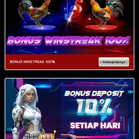
BONUS WINSTREAK 100%
Selengkapnya