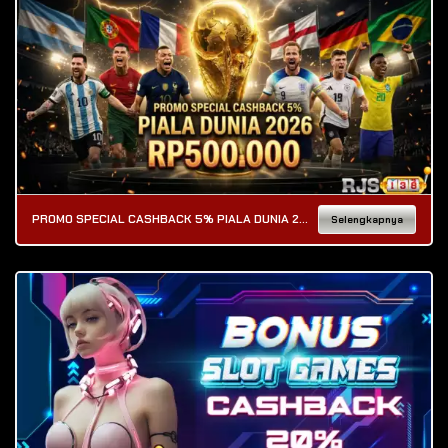
PROMO SPECIAL CASHBACK 5% PIALA DUNIA 2026
Selengkapnya