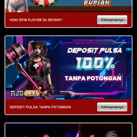
HOKI SPIN RJS138 3x SEHARI !
Selengkapnya
DEPOSIT PULSA TANPA POTONGAN
Selengkapnya