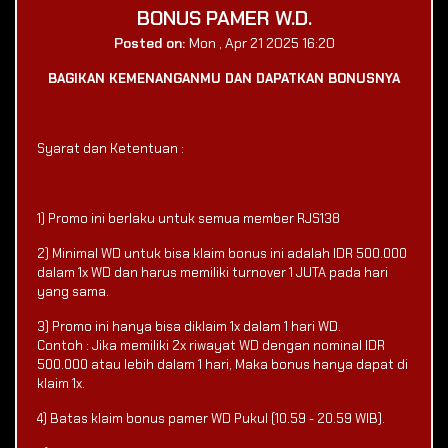
BONUS PAMER W.D.
Posted on:
Mon , Apr 21 2025 16:20
BAGIKAN KEMENANGANMU DAN DAPATKAN BONUSNYA
Syarat dan Ketentuan :
1) Promo ini berlaku untuk semua member RJS138
2) Minimal WD untuk bisa klaim bonus ini adalah IDR 500.000
dalam 1x WD dan harus memiliki turnover 1 JUTA pada hari
yang sama.
3) Promo ini hanya bisa diklaim 1x dalam 1 hari WD.
Contoh : Jika memiliki 2x riwayat WD dengan nominal IDR
500.000 atau lebih dalam 1 hari, Maka bonus hanya dapat di
klaim 1x.
4) Batas klaim bonus pamer WD Pukul (10.59 - 20.59 WIB).