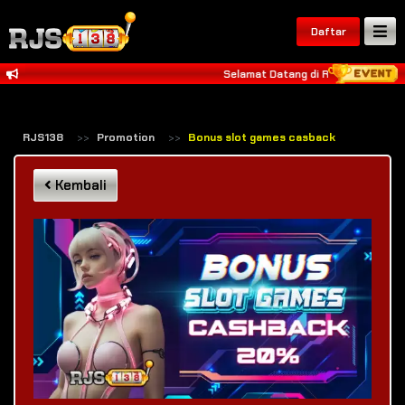
Daftar
Selamat Datang di RJS138 dan Sala
RJS138
Promotion
Bonus slot games casback 20
Kembali